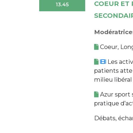
COEUR ET 
13.45
SECONDAI
Modératrices
Coeur, Lon
Les activ
patients atte
milieu libéral
Azur sport s
pratique d’ac
Débats, écha