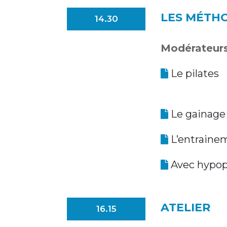
LES MÉTH
14.30
Modérateurs
Le pilates
Le gainage
L’entraine
Avec hypop
ATELIER
16.15