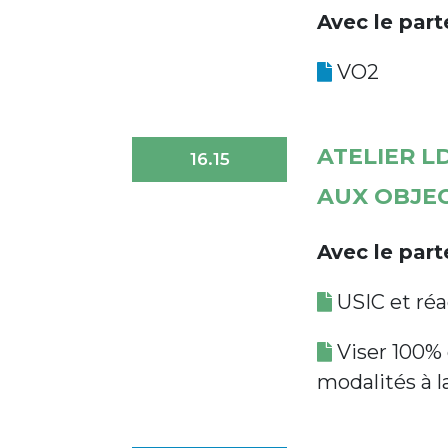
Avec le par
VO2
ATELIER L
16.15
AUX OBJEC
Avec le par
USIC et réa
Viser 100% 
modalités à l