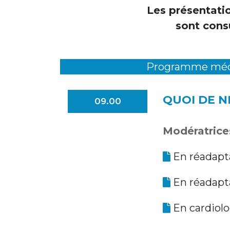
Les présentatio
sont cons
Programme méd
QUOI DE N
09.00
Modératrices
En réadapt
En réadapta
En cardiolo