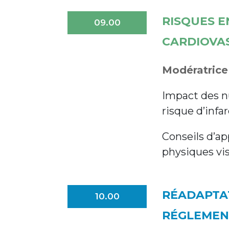
RISQUES E
09.00
CARDIOVA
Modératrice 
Impact des nu
risque d’infa
Conseils d’ap
physiques vi
RÉADAPTA
10.00
RÉGLEMEN