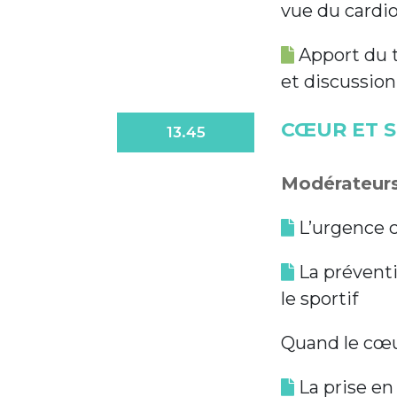
vue du cardi
Apport du t
et discussion
CŒUR ET S
13.45
Modérateurs 
L’urgence c
La préventi
le sportif
Quand le cœur
La prise en