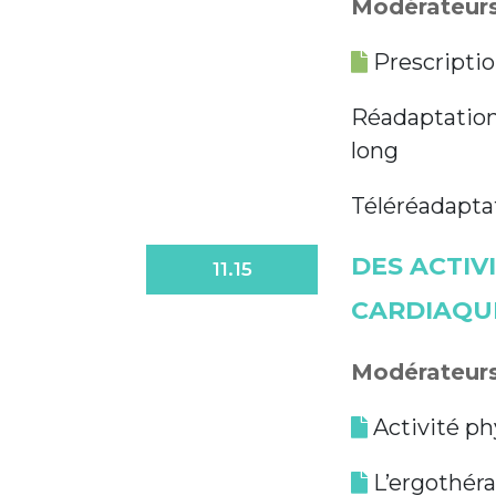
Modérateurs 
Prescriptio
Réadaptation
long
Téléréadapta
DES ACTIV
11.15
CARDIAQU
Modérateurs 
Activité ph
L’ergothérap