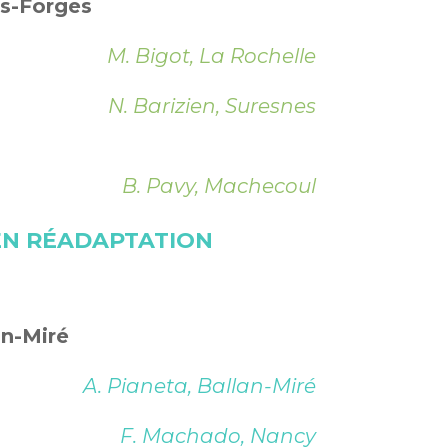
ous-Forges
M. Bigot, La Rochelle
N. Barizien, Suresnes
B. Pavy, Machecoul
 EN RÉADAPTATION
an-Miré
A. Pianeta, Ballan-Miré
F. Machado, Nancy