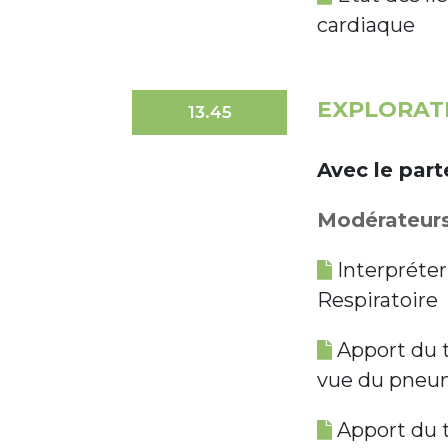
cardiaque
EXPLORAT
13.45
Avec le par
Modérateurs 
Interpréter
Respiratoire
Apport du te
vue du pneu
Apport du te