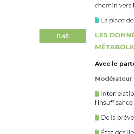
chemin vers l
La place de
LES DONNÉ
11.45
MÉTABOLI
Avec le par
Modérateur :
Interrelati
l’insuffisanc
De la préve
État des lie