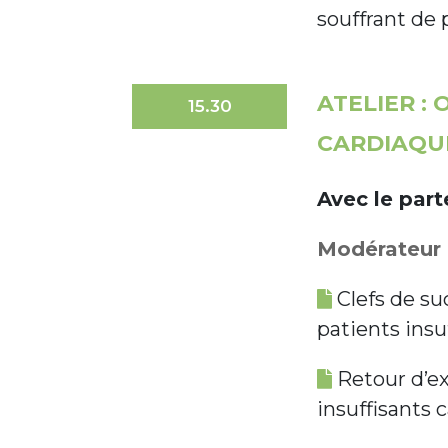
souffrant de
ATELIER :
15.30
CARDIAQU
Avec le par
Modérateur :
Clefs de su
patients insu
Retour d’ex
insuffisants 